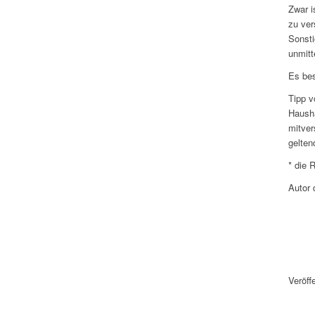
Zwar i
zu ver
Sonsti
unmitt
Es bes
Tipp v
Hausha
mitver
gelten
* die 
Autor 
Veröff