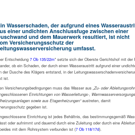
in Wasserschaden, der aufgrund eines Wasseraustri
us einer undichten Anschlussfuge zwischen einer
uschwand und dem Mauerwerk resultiert, ist nicht
om Versicherungsschutz der
eitungswasserversicherung umfasst.
ner Entscheidung
7 Ob 135/22m
* setzte sich der Oberste Gerichtshof mit der
ander, ob ein Schaden, der durch einen Wasseraustritt aufgrund einer undicht
n der Dusche des Klägers entstand, in der Leitungswasserschadenversicheru
t ist.
den Versicherungsbedingungen muss das Wasser aus
„Zu- oder Ableitungsroh
ngeschlossenen Einrichtungen von Wasserleitungs-, Warmwasserversorgungs
lheizungsanlagen sowie aus Etagenheizungen“
austreten, damit
herungsschutz gegeben ist.
ngeschlossene Einrichtung ist jedes Behältnis, das bestimmungsgemäß Was
ässt oder aufnimmt und dauernd durch eine Zuleitung oder durch eine Ableitu
beides mit dem Rohrsystem verbunden ist (
7 Ob 118/17d
).