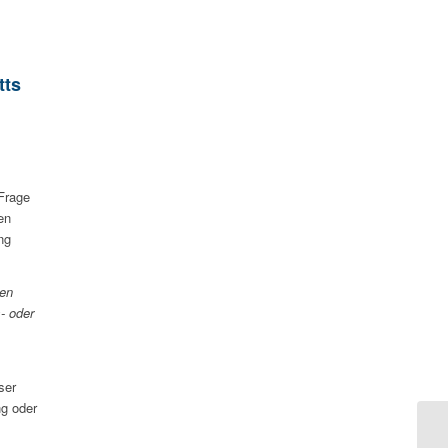
tts
 Frage
en
ng
ren
- oder
ser
ng oder