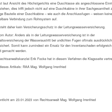
st laut Ansicht des Höchstgerichts eine Duschtasse als angeschlossene Einr
stehen, dies trifft jedoch nicht auf eine Duschkabine in ihrer Sachgesamtheit 
ge Bauteile einer Duschkabine – wie auch die Anschlussfugen – weisen kein
elbare Verbindung zum Rohrsystem auf.
teht daher kein Versicherungsschutz in der Leitungswasserversicherung.
om Autor: Anders als in der Leitungswasserversicherung ist in der
ltsversicherung der Wasseraustritt bei undichten Fugen oftmals ausdrücklich
sichert. Somit kann zumindest ein Ersatz für den Inventarschaden erfolgreich
d gemacht werden.
Rechtsanwaltskanzlei Erik Focke hat in diesem Verfahren die Klagsseite vertr
dieses Artikels: RAA Mag. Wolfgang Irrenfried
entlicht am
23.01.2023
von
Rechtsanwalt Mag. Wolfgang Irrenfried