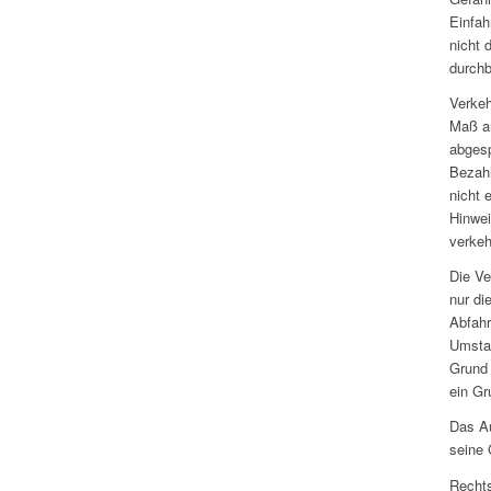
Einfah
nicht
durchb
Verkeh
Maß an
abgesp
Bezahl
nicht 
Hinwei
verkeh
Die Ve
nur di
Abfahr
Umstan
Grund 
ein Gr
Das Au
seine 
Rechts