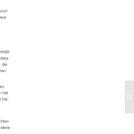
t zum
haus
tfällt
 dass
 die
hren
en,
n hat
 hat,
chten
andene