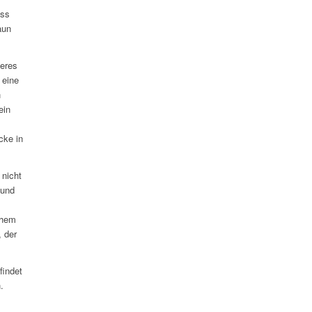
uss
aun
heres
 eine
h
ein
cke in
 nicht
 und
chem
, der
findet
.