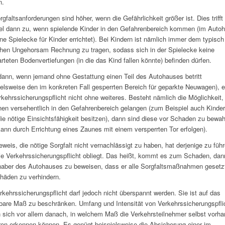
n.
rgfaltsanforderungen sind höher, wenn die Gefährlichkeit größer ist. Dies triff
el dann zu, wenn spielende Kinder in den Gefahrenbereich kommen (im Auto
ine Spielecke für Kinder errichtet). Bei Kindern ist nämlich immer dem typisch
chen Ungehorsam Rechnung zu tragen, sodass sich in der Spielecke keine
rteten Bodenvertiefungen (in die das Kind fallen könnte) befinden dürfen.
ann, wenn jemand ohne Gestattung einen Teil des Autohauses betritt
ielsweise den im konkreten Fall gesperrten Bereich für geparkte Neuwagen), en
rkehrssicherungspflicht nicht ohne weiteres. Besteht nämlich die Möglichkeit,
en versehentlich in den Gefahrenbereich gelangen (zum Beispiel auch Kinder,
die nötige Einsichtsfähigkeit besitzen), dann sind diese vor Schaden zu bewa
kann durch Errichtung eines Zaunes mit einem versperrten Tor erfolgen).
weis, die nötige Sorgfalt nicht vernachlässigt zu haben, hat derjenige zu führ
e Verkehrssicherungspflicht obliegt. Das heißt, kommt es zum Schaden, dan
haber des Autohauses zu beweisen, dass er alle Sorgfaltsmaßnahmen gesetzt
häden zu verhindern.
rkehrssicherungspflicht darf jedoch nicht überspannt werden. Sie ist auf das
are Maß zu beschränken. Umfang und Intensität von Verkehrssicherungspfli
n sich vor allem danach, in welchem Maß die Verkehrsteilnehmer selbst vorh
en erkennen können. Es genügt beispielsweise die Absicherung einer im