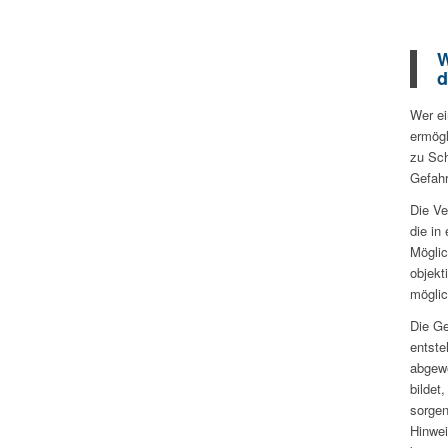
W
d
Wer ei
ermögl
zu Sch
Gefahr
Die Ve
die in
Möglic
objekt
möglic
Die Ge
entste
abgew
bildet
sorgen
Hinwei