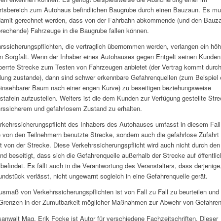
rtsbereich zum Autohaus befindlichen Baugrube durch einen Bauzaun. Es m
 damit gerechnet werden, dass von der Fahrbahn abkommende (und den Bauz
rechende) Fahrzeuge in die Baugrube fallen können.
rssicherungspflichten, die vertraglich übernommen werden, verlangen ein hö
 Sorgfalt. Wenn der Inhaber eines Autohauses gegen Entgelt seinen Kunden
errte Strecke zum Testen von Fahrzeugen anbietet (der Vertrag kommt durc
ung zustande), dann sind schwer erkennbare Gefahrenquellen (zum Beispiel 
einsehbarer Baum nach einer engen Kurve) zu beseitigen beziehungsweise
stafeln aufzustellen. Weiters ist die dem Kunden zur Verfügung gestellte Stre
rssicherem und gefahrlosem Zustand zu erhalten.
rkehrssicherungspflicht des Inhabers des Autohauses umfasst in diesem Fall
e von den Teilnehmern benutzte Strecke, sondern auch die gefahrlose Zufahrt
t von der Strecke. Diese Verkehrssicherungspflicht wird auch nicht durch den
d beseitigt, dass sich die Gefahrenquelle außerhalb der Strecke auf öffentli
befindet. Es fällt auch in die Verantwortung des Veranstalters, dass derjenige
undstück verlässt, nicht ungewarnt sogleich in eine Gefahrenquelle gerät.
smaß von Verkehrssicherungspflichten ist von Fall zu Fall zu beurteilen und 
Grenzen in der Zumutbarkeit möglicher Maßnahmen zur Abwehr von Gefahren
anwalt Mag. Erik Focke ist Autor für verschiedene Fachzeitschriften. Dieser