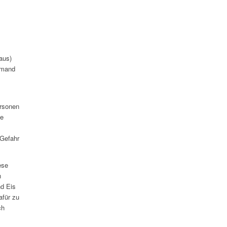
aus)
iemand
ersonen
ie
 Gefahr
ese
n
d Eis
afür zu
ch