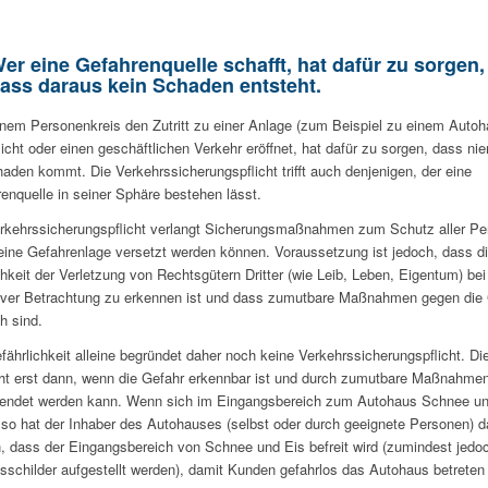
er eine Gefahrenquelle schafft, hat dafür zu sorgen,
ass daraus kein Schaden entsteht.
nem Personenkreis den Zutritt zu einer Anlage (zum Beispiel zu einem Autoh
icht oder einen geschäftlichen Verkehr eröffnet, hat dafür zu sorgen, dass n
aden kommt. Die Verkehrssicherungspflicht trifft auch denjenigen, der eine
enquelle in seiner Sphäre bestehen lässt.
rkehrssicherungspflicht verlangt Sicherungsmaßnahmen zum Schutz aller P
 eine Gefahrenlage versetzt werden können. Voraussetzung ist jedoch, dass d
hkeit der Verletzung von Rechtsgütern Dritter (wie Leib, Leben, Eigentum) bei
iver Betrachtung zu erkennen ist und dass zumutbare Maßnahmen gegen die
h sind.
fährlichkeit alleine begründet daher noch keine Verkehrssicherungspflicht. Di
ht erst dann, wenn die Gefahr erkennbar ist und durch zumutbare Maßnahme
endet werden kann. Wenn sich im Eingangsbereich zum Autohaus Schnee un
, so hat der Inhaber des Autohauses (selbst oder durch geeignete Personen) d
, dass der Eingangsbereich von Schnee und Eis befreit wird (zumindest jedo
sschilder aufgestellt werden), damit Kunden gefahrlos das Autohaus betreten