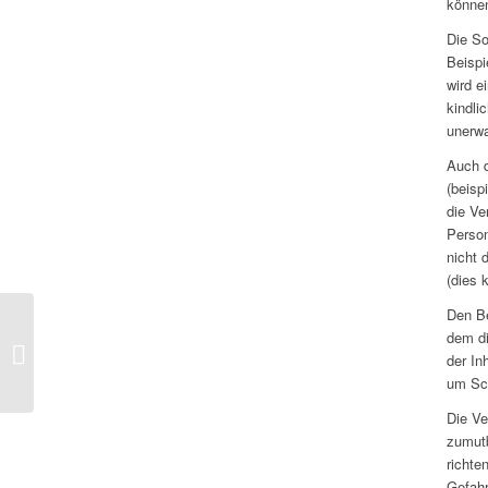
könne
Die So
Beispi
wird e
kindli
unerwa
Auch d
(beisp
die Ve
Person
nicht 
(dies 
Den Be
dem di
Versicherungsschutz
der In
bei undichten Fugen?
um Sc
Die Ve
zumutb
richte
Gefahr